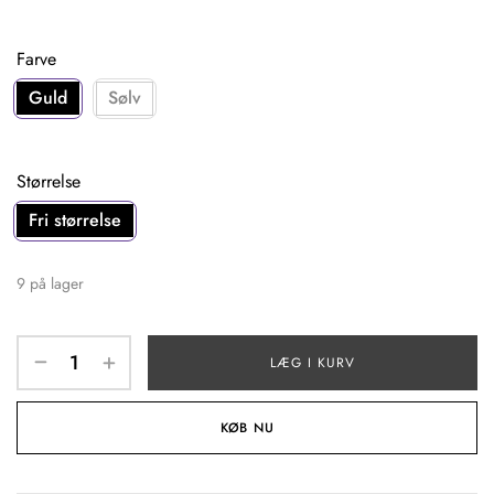
Farve
Guld
Sølv
Størrelse
Fri størrelse
9 på lager
LÆG I KURV
KØB NU