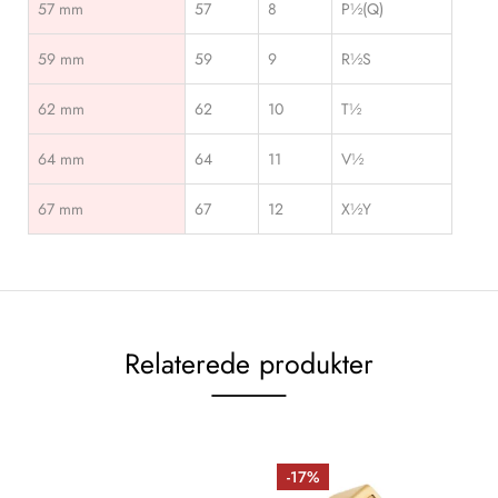
57 mm
57
8
P½(Q)
59 mm
59
9
R½S
62 mm
62
10
T½
64 mm
64
11
V½
67 mm
67
12
X½Y
Relaterede produkter
-17%