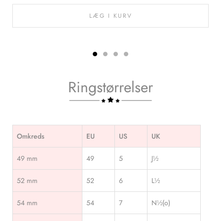
LÆG I KURV
Ringstørrelser
Omkreds
EU
US
UK
49 mm
49
5
J½
52 mm
52
6
L½
54 mm
54
7
N½(o)