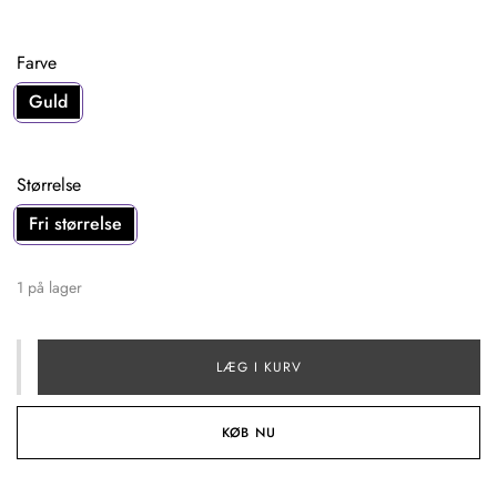
Farve
Guld
Størrelse
Fri størrelse
1 på lager
LÆG I KURV
KØB NU