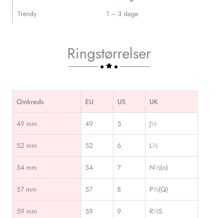
Trendy
1 – 3 dage
Ringstørrelser
Omkreds
EU
US
UK
49 mm
49
5
J½
52 mm
52
6
L½
54 mm
54
7
N½(o)
57 mm
57
8
P½(Q)
59 mm
59
9
R½S