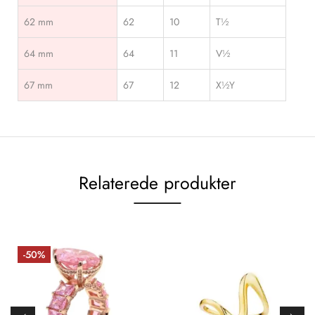
62 mm
62
10
T½
64 mm
64
11
V½
67 mm
67
12
X½Y
Relaterede produkter
-50%