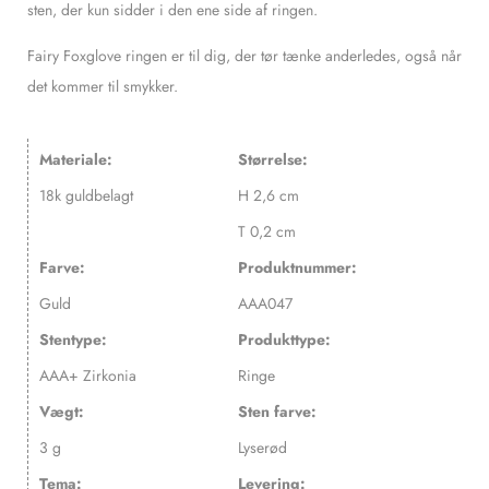
sten, der kun sidder i den ene side af ringen.
Fairy Foxglove ringen er til dig, der tør tænke anderledes, også når
det kommer til smykker.
Materiale:
Størrelse:
18k guldbelagt
H 2,6 cm
T 0,2 cm
Farve:
Produktnummer:
Guld
AAA047
Stentype:
Produkttype:
AAA+ Zirkonia
Ringe
Vægt:
Sten farve:
3 g
Lyserød
Tema:
Levering: