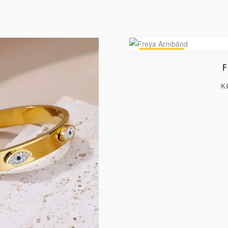
UDSALG
F
K