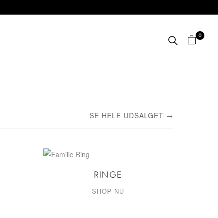
0
SE HELE UDSALGET →
RINGE
SHOP NU