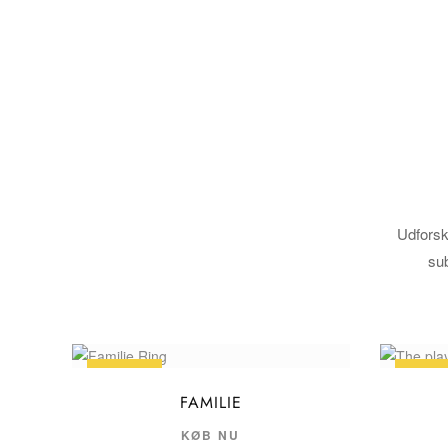
Udforsk 
sub
UDSALG
UDSA
FAMILIE
KØB NU