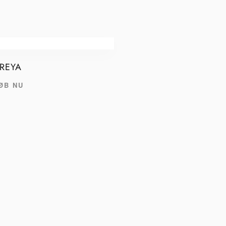
REYA
ØB NU