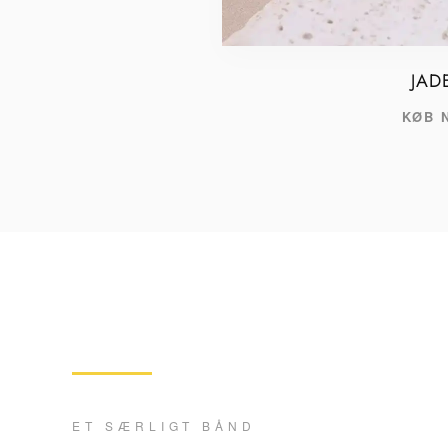
JAD
KØB 
ET SÆRLIGT BÅND