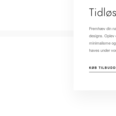
Tidlø
Fremhæv din nat
designs. Oplev
minimalisme og 
haves under vor
KØB TILBUDD