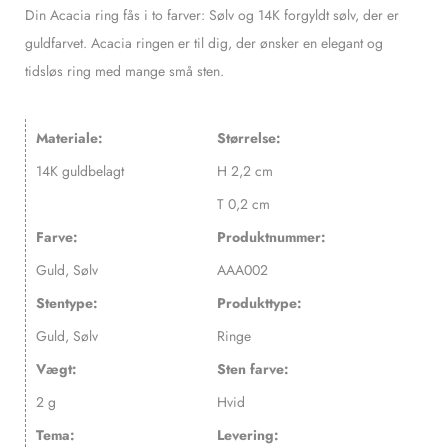
Din Acacia ring fås i to farver: Sølv og 14K forgyldt sølv, der er
guldfarvet. Acacia ringen er til dig, der ønsker en elegant og
tidsløs ring med mange små sten.
Materiale:
Størrelse:
14K guldbelagt
H 2,2 cm
T 0,2 cm
Farve:
Produktnummer:
Guld, Sølv
AAA002
Stentype:
Produkttype:
Guld, Sølv
Ringe
Vægt:
Sten farve:
2 g
Hvid
Tema:
Levering: