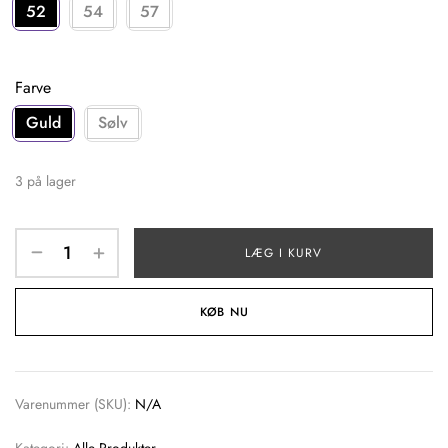
52
54
57
Farve
Guld
Sølv
3 på lager
LÆG I KURV
KØB NU
Varenummer (SKU):
N/A
Kategori:
Alle Produkter