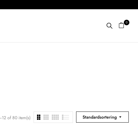
0
Standardsortering
12 of 80 item(s)