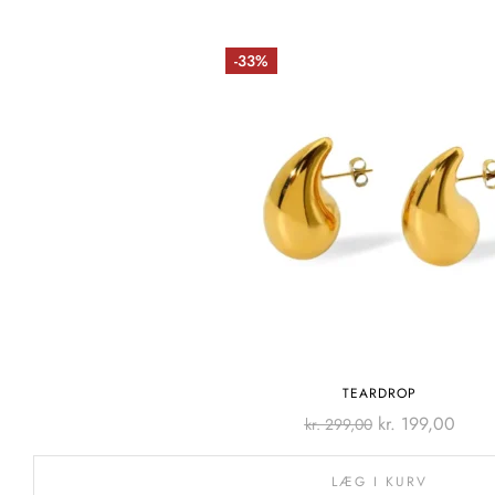
-33%
TEARDROP
kr.
199,00
kr.
299,00
LÆG I KURV