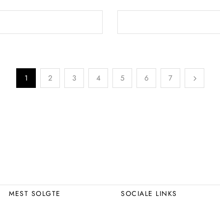
1
2
3
4
5
6
7
MEST SOLGTE
SOCIALE LINKS