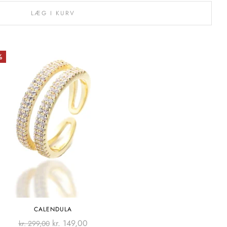
LÆG I KURV
%
CALENDULA
kr.
149,00
kr.
299,00