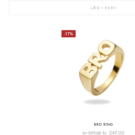
LÆG I KURV
-17%
BRO RING
kr.
249,00
kr.
299,00